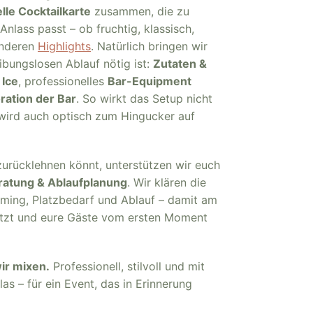
elle Cocktailkarte
zusammen, die zu
nlass passt – ob fruchtig, klassisch,
onderen
Highlights
. Natürlich bringen wir
eibungslosen Ablauf nötig ist:
Zutaten &
 Ice
, professionelles
Bar-Equipment
ration der Bar
. So wirkt das Setup nicht
wird auch optisch zum Hingucker auf
zurücklehnen könnt, unterstützen wir euch
ratung & Ablaufplanung
. Wir klären die
Timing, Platzbedarf und Ablauf – damit am
sitzt und eure Gäste vom ersten Moment
wir mixen.
Professionell, stilvoll und mit
s – für ein Event, das in Erinnerung