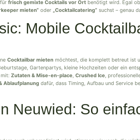
 für
frisch gemixte Cocktails vor Ort
benötigt wird. Egal o
rkeeper mieten“
oder
„Cocktailcatering“
suchst – genau da
ssic: Mobile Cocktail
eine
Cocktailbar mieten
möchtest, die komplett betreut ist u
Geburtstage, Gartenpartys, kleine Hochzeiten oder ein en
 mit:
Zutaten & Mise-en-place
,
Crushed Ice
, professionel
& Ablaufplanung
dafür, dass Timing, Aufbau und Service be
in Neuwied: So einfac