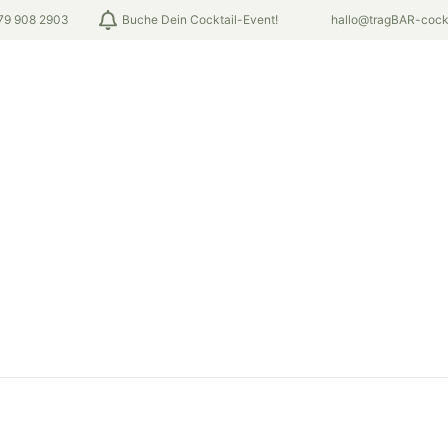
79 908 2903
Buche Dein Cocktail-Event!
hallo@tragBAR-cockt
Geburtstage
FirmenEvents