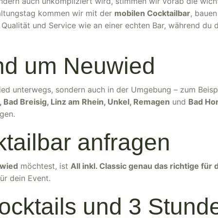
ondern auch unkompliziert wird, stimmen wir vorab die wich
altungstag kommen wir mit der
mobilen Cocktailbar
, bauen
 Qualität und Service wie an einer echten Bar, während du
und um Neuwied
wied unterwegs, sondern auch in der Umgebung – zum Beisp
Bad Breisig, Linz am Rhein, Unkel, Remagen
und
Bad Ho
agen.
ktailbar anfragen
uwied
möchtest, ist
All inkl. Classic genau das richtige für 
ür dein Event.
ocktails und 3 Stund