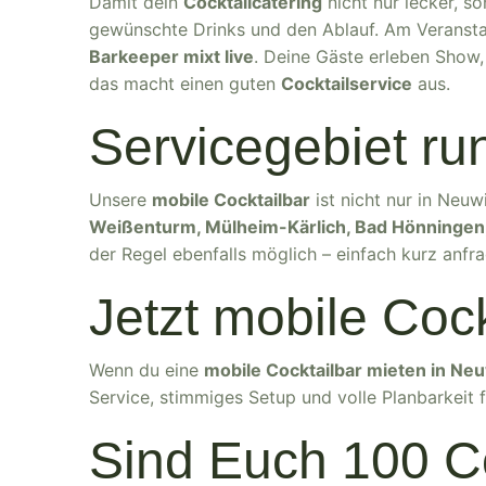
Damit dein
Cocktailcatering
nicht nur lecker, s
gewünschte Drinks und den Ablauf. Am Veranst
Barkeeper mixt live
. Deine Gäste erleben Show,
das macht einen guten
Cocktailservice
aus.
Servicegebiet r
Unsere
mobile Cocktailbar
ist nicht nur in Neu
Weißenturm, Mülheim-Kärlich, Bad Hönningen, 
der Regel ebenfalls möglich – einfach kurz anfr
Jetzt mobile Coc
Wenn du eine
mobile Cocktailbar mieten in Ne
Service, stimmiges Setup und volle Planbarkeit f
Sind Euch 100 C