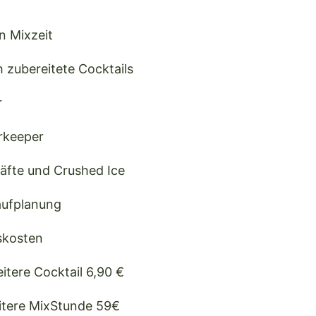
n Mixzeit
ch zubereitete Cocktails
r
arkeeper
 Säfte und Crushed Ice
aufplanung
tskosten
eitere Cocktail 6,90 €
eitere MixStunde 59€