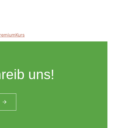
remiumKurs
reib uns!