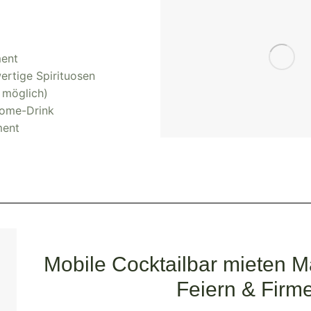
ment
wertige Spirituosen
s möglich)
come-Drink
ment
Mobile Cocktailbar mieten Ma
Feiern & Firm