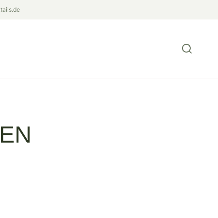
ails.de
YEN