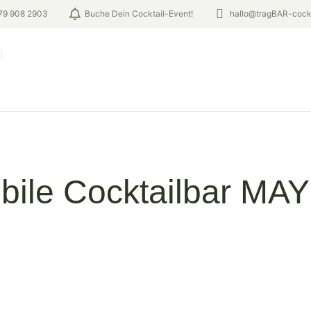
79 908 2903
Buche Dein Cocktail-Event!
hallo@tragBAR-cockt
bile Cocktailbar MA